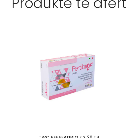
Produkte të afërt
TWO BEE FERTIBIO F X 20 TB