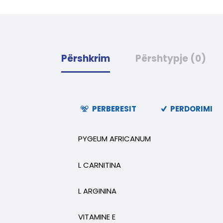
Përshkrim
Përshtypje (0)
PERBERESIT
PERDORIMI
PYGEUM AFRICANUM
L CARNITINA
L ARGININA
VITAMINE E