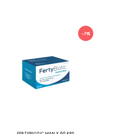
-7%
FERTYBIOTIC MAN X 60 KPS