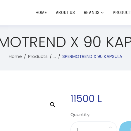
HOME
ABOUT US
BRANDS
PRODUC
MOTREND X 90 KA
Home
Products
...
SPERMOTREND X 90 KAPSULA
11500
L
Quantity: