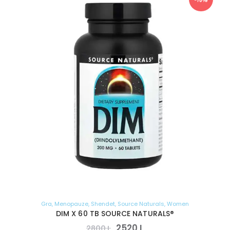
-10%
Gra
,
Menopauze
,
Shendet
,
Source Naturals
,
Women
DIM X 60 TB SOURCE NATURALS®
2520
L
2800
L