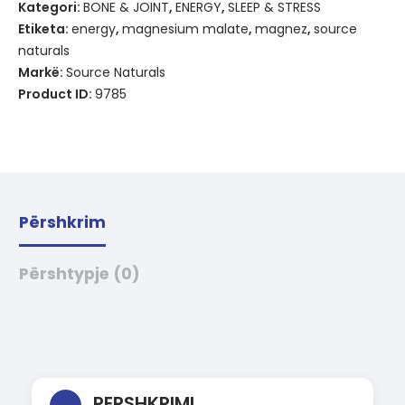
Kategori:
BONE & JOINT
,
ENERGY
,
SLEEP & STRESS
Etiketa:
energy
,
magnesium malate
,
magnez
,
source
naturals
Markë:
Source Naturals
Product ID:
9785
Përshkrim
Përshtypje (0)
PERSHKRIMI