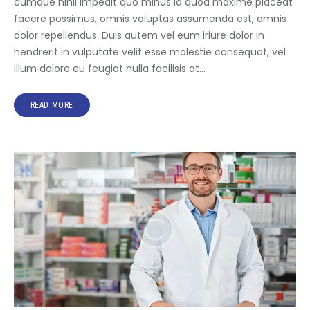
cumque nihil impedit quo minus id quod maxime placeat
facere possimus, omnis voluptas assumenda est, omnis
dolor repellendus. Duis autem vel eum iriure dolor in
hendrerit in vulputate velit esse molestie consequat, vel
illum dolore eu feugiat nulla facilisis at…
READ MORE