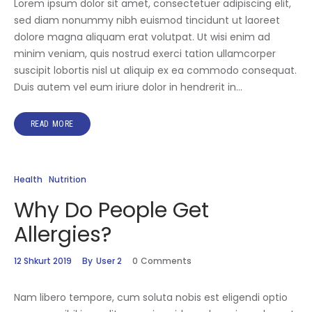
Lorem ipsum dolor sit amet, consectetuer adipiscing elit,
sed diam nonummy nibh euismod tincidunt ut laoreet
dolore magna aliquam erat volutpat. Ut wisi enim ad
minim veniam, quis nostrud exerci tation ullamcorper
suscipit lobortis nisl ut aliquip ex ea commodo consequat.
Duis autem vel eum iriure dolor in hendrerit in…
READ MORE
Health
Nutrition
Why Do People Get
Allergies?
12 Shkurt 2019
By
User 2
0
Comments
Nam libero tempore, cum soluta nobis est eligendi optio