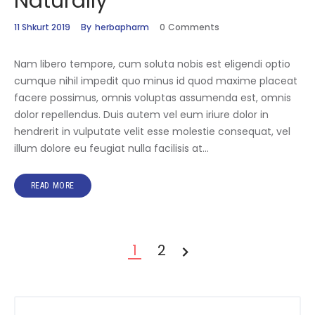
Naturally
11 Shkurt 2019
By
herbapharm
0
Comments
Nam libero tempore, cum soluta nobis est eligendi optio
cumque nihil impedit quo minus id quod maxime placeat
facere possimus, omnis voluptas assumenda est, omnis
dolor repellendus. Duis autem vel eum iriure dolor in
hendrerit in vulputate velit esse molestie consequat, vel
illum dolore eu feugiat nulla facilisis at…
READ MORE
Faqosje
PAGE
1
PAGE
2
>
postimesh